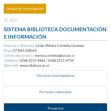
Unidad de Investigación
ID: 603
SISTEMA BIBLIOTECA DOCUMENTACIÓN
E INFORMACIÓN
Director o directora:
Licda. Mónica Córdoba Guzmán
Área:
OTRAS AREAS
Correo electrónico:
monica.cordoba@ucr.ac.cr
Teléfono:
(506) 2511-4461 / (506) 2511-4750
Sitio web:
www.sibdi.ucr.ac.cr
Personas investigadoras
Personal colaborador
Proyectos