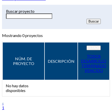
Buscar proyecto
Mostrando
0
proyectos
ESTADO
TODOS
NÚM. DE
DESARROLLO
DESCRIPCIÓN
PROYECTO
TERMINADO
VENCIDO
No hay datos
disponibles
«
1