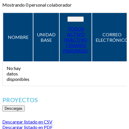
Mostrando
0
personal colaborador
ESTADO
TODOS
ACTIVO
UNIDAD
CORREO
NOMBRE
INACTIVO
BASE
ELECTRÓNICO
TESIARIO
PREGRADO
No hay
datos
disponibles
PROYECTOS
Descargas
Descargar listado en CSV
Descargar listado en PDF