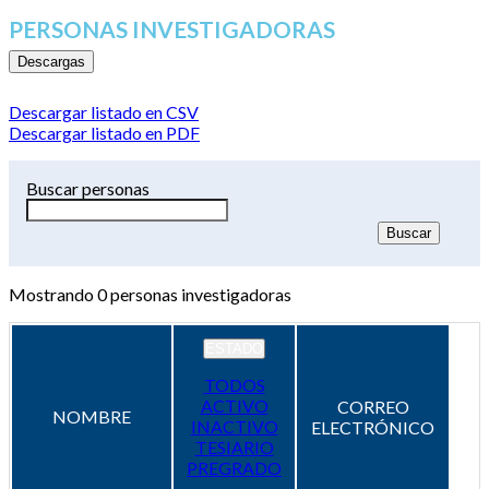
PERSONAS INVESTIGADORAS
Descargas
Descargar listado en CSV
Descargar listado en PDF
Buscar personas
Mostrando
0
personas investigadoras
ESTADO
TODOS
ACTIVO
CORREO
NOMBRE
INACTIVO
ELECTRÓNICO
TESIARIO
PREGRADO