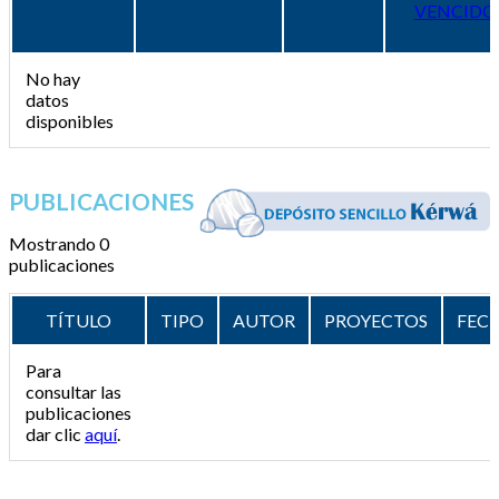
VENCIDO
No hay
datos
disponibles
PUBLICACIONES
Mostrando 0
publicaciones
TÍTULO
TIPO
AUTOR
PROYECTOS
FEC
Para
consultar las
publicaciones
dar clic
aquí
.