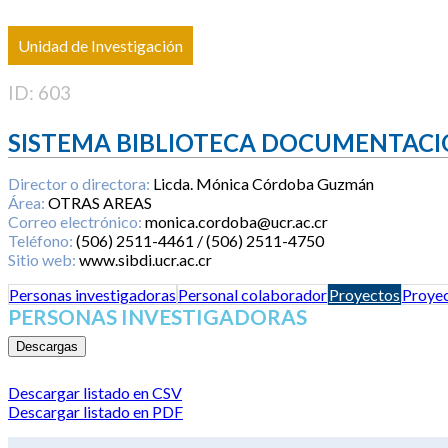
Unidad de Investigación
ID: 603
SISTEMA BIBLIOTECA DOCUMENTACI
Director o directora:
Licda. Mónica Córdoba Guzmán
Área:
OTRAS AREAS
Correo electrónico:
monica.cordoba@ucr.ac.cr
Teléfono:
(506) 2511-4461 / (506) 2511-4750
Sitio web:
www.sibdi.ucr.ac.cr
Personas investigadoras
Personal colaborador
Proyectos
Proyec
PERSONAS INVESTIGADORAS
Descargas
Descargar listado en CSV
Descargar listado en PDF