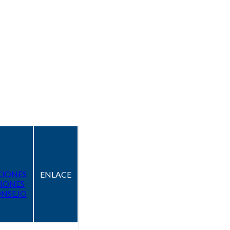
CIONES
ENLACE
IONES
ONSEJO