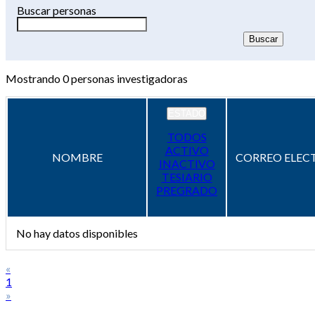
Buscar personas
Mostrando
0
personas investigadoras
ESTADO
TODOS
ACTIVO
NOMBRE
CORREO ELEC
INACTIVO
TESIARIO
PREGRADO
No hay datos disponibles
«
1
»