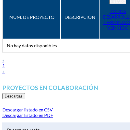
ESTADO
TODOS
DESARROLL
NÚM. DE PROYECTO
DESCRIPCIÓN
TERMINAD
VENCIDO
No hay datos disponibles
«
1
»
PROYECTOS EN COLABORACIÓN
Descargas
Descargar listado en CSV
Descargar listado en PDF
Buscar proyecto