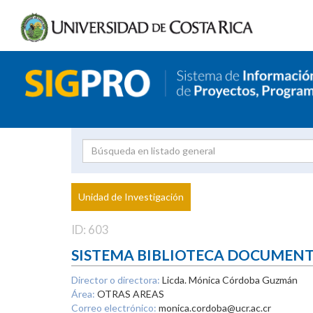
Investigador
Uni
Proyecto
Unidad de Investigación
inves
ID: 603
SISTEMA BIBLIOTECA DOCUMEN
Director o directora:
Licda. Mónica Córdoba Guzmán
Área:
OTRAS AREAS
Correo electrónico:
monica.cordoba@ucr.ac.cr