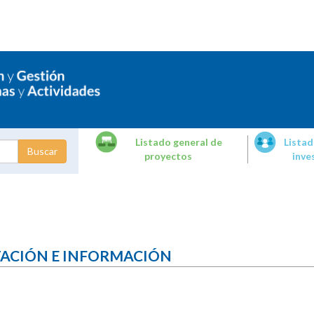
Listado general de
Listad
proyectos
inve
dades de
tigación
TACIÓN E INFORMACIÓN