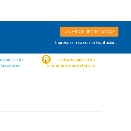
USUARIOS REGISTRADOS
Ingrese con su correo institucional
o general de
Listado general de
stigadores
unidades de investigación