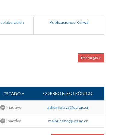
 colaboración
Publicaciones Kérwá
Descargas
CORREO ELECTRÓNICO
ESTADO
Inactivo
adrian.araya@ucr.ac.cr
Inactivo
ma.briceno@ucr.ac.cr