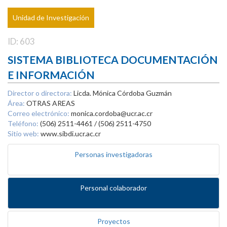
Unidad de Investigación
ID: 603
SISTEMA BIBLIOTECA DOCUMENTACIÓN
E INFORMACIÓN
Director o directora:
Licda. Mónica Córdoba Guzmán
Área:
OTRAS AREAS
Correo electrónico:
monica.cordoba@ucr.ac.cr
Teléfono:
(506) 2511-4461 / (506) 2511-4750
Sitio web:
www.sibdi.ucr.ac.cr
Personas investigadoras
Personal colaborador
Proyectos