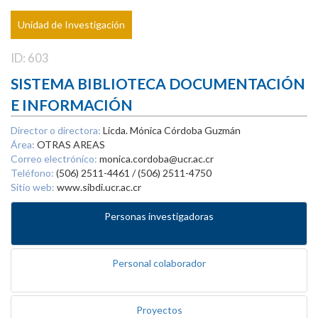
Unidad de Investigación
ID: 603
SISTEMA BIBLIOTECA DOCUMENTACIÓN
E INFORMACIÓN
Director o directora:
Licda. Mónica Córdoba Guzmán
Área:
OTRAS AREAS
Correo electrónico:
monica.cordoba@ucr.ac.cr
Teléfono:
(506) 2511-4461 / (506) 2511-4750
Sitio web:
www.sibdi.ucr.ac.cr
Personas investigadoras
Personal colaborador
Proyectos