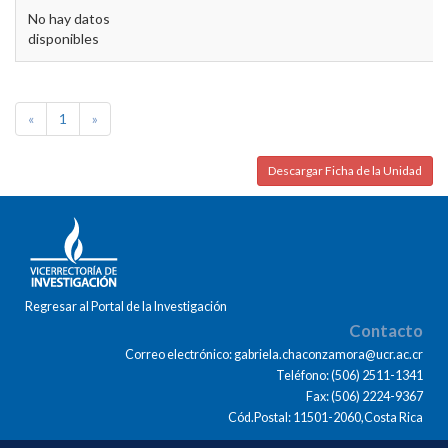
No hay datos
disponibles
«
1
»
Descargar Ficha de la Unidad
Regresar al Portal de la Investigación
Contacto
Correo electrónico: gabriela.chaconzamora@ucr.ac.cr
Teléfono: (506) 2511-1341
Fax: (506) 2224-9367
Cód.Postal: 11501-2060,Costa Rica