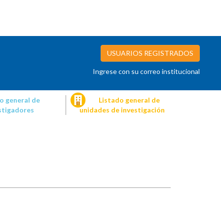
USUARIOS REGISTRADOS
Ingrese con su correo institucional
o general de
Listado general de
stigadores
unidades de investigación