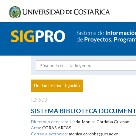
Investigador
Uni
Proyecto
Unidad de Investigación
inves
ID: 603
SISTEMA BIBLIOTECA DOCUMEN
Director o directora:
Licda. Mónica Córdoba Guzmán
Área:
OTRAS AREAS
Correo electrónico:
monica.cordoba@ucr.ac.cr