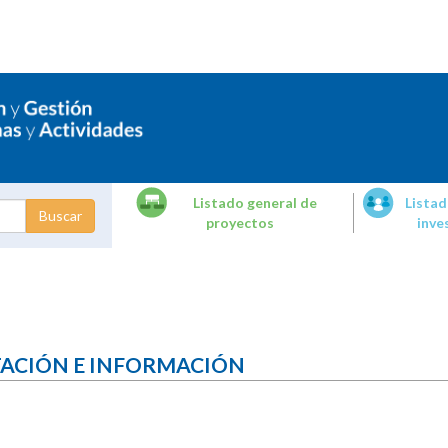
Listado general de
Listad
proyectos
inve
dades de
tigación
TACIÓN E INFORMACIÓN