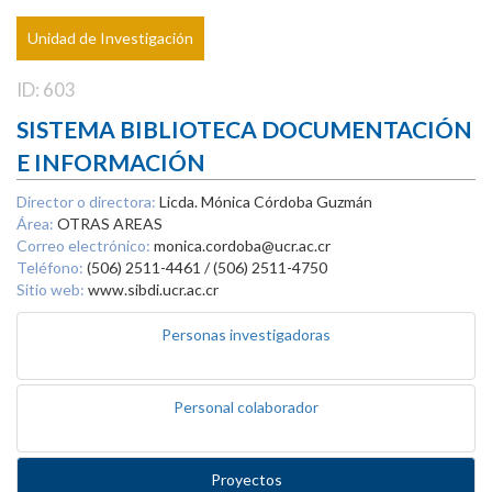
Unidad de Investigación
ID: 603
SISTEMA BIBLIOTECA DOCUMENTACIÓN
E INFORMACIÓN
Director o directora:
Licda. Mónica Córdoba Guzmán
Área:
OTRAS AREAS
Correo electrónico:
monica.cordoba@ucr.ac.cr
Teléfono:
(506) 2511-4461 / (506) 2511-4750
Sitio web:
www.sibdi.ucr.ac.cr
Personas investigadoras
Personal colaborador
Proyectos