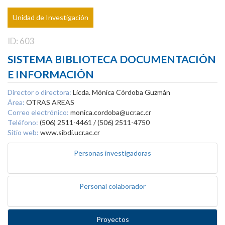
Unidad de Investigación
ID: 603
SISTEMA BIBLIOTECA DOCUMENTACIÓN
E INFORMACIÓN
Director o directora:
Licda. Mónica Córdoba Guzmán
Área:
OTRAS AREAS
Correo electrónico:
monica.cordoba@ucr.ac.cr
Teléfono:
(506) 2511-4461 / (506) 2511-4750
Sitio web:
www.sibdi.ucr.ac.cr
Personas investigadoras
Personal colaborador
Proyectos