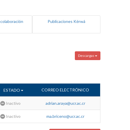
 colaboración
Publicaciones Kérwá
Descargas
CORREO ELECTRÓNICO
ESTADO
Inactivo
adrian.araya@ucr.ac.cr
Inactivo
ma.briceno@ucr.ac.cr