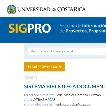
Investigador
Uni
Proyecto
Unidad de Investigación
inves
ID: 603
SISTEMA BIBLIOTECA DOCUMEN
Director o directora:
Licda. Mónica Córdoba Guzmán
Área:
OTRAS AREAS
Correo electrónico:
monica.cordoba@ucr.ac.cr