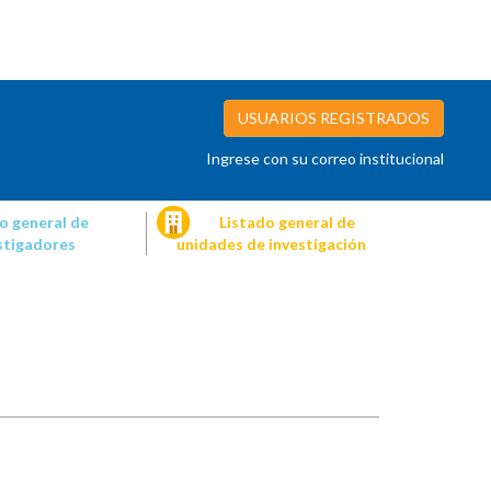
USUARIOS REGISTRADOS
Ingrese con su correo institucional
o general de
Listado general de
stigadores
unidades de investigación