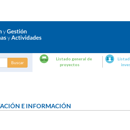
Listado general de
Listad
proyectos
inve
dades de
tigación
TACIÓN E INFORMACIÓN