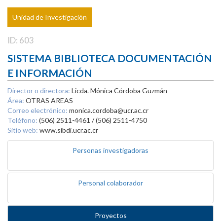
Unidad de Investigación
ID: 603
SISTEMA BIBLIOTECA DOCUMENTACIÓN
E INFORMACIÓN
Director o directora:
Licda. Mónica Córdoba Guzmán
Área:
OTRAS AREAS
Correo electrónico:
monica.cordoba@ucr.ac.cr
Teléfono:
(506) 2511-4461 / (506) 2511-4750
Sitio web:
www.sibdi.ucr.ac.cr
Personas investigadoras
Personal colaborador
Proyectos