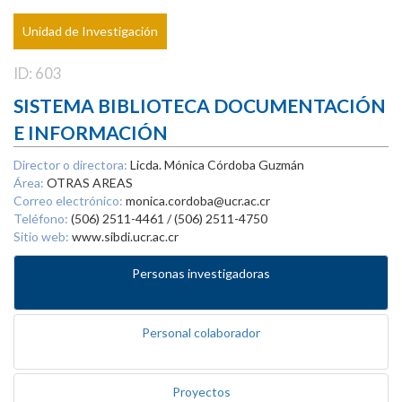
Unidad de Investigación
ID: 603
SISTEMA BIBLIOTECA DOCUMENTACIÓN
E INFORMACIÓN
Director o directora:
Licda. Mónica Córdoba Guzmán
Área:
OTRAS AREAS
Correo electrónico:
monica.cordoba@ucr.ac.cr
Teléfono:
(506) 2511-4461 / (506) 2511-4750
Sitio web:
www.sibdi.ucr.ac.cr
Personas investigadoras
Personal colaborador
Proyectos