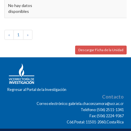
No hay datos
disponibles
«
1
»
Descargar Ficha de la Unidad
Regresar al Portal de la Investigación
Contacto
Correo electrónico: gabriela.chaconzamora@ucr.ac.cr
Teléfono: (506) 2511-1341
Fax: (506) 2224-9367
Cód.Postal: 11501-2060,Costa Rica