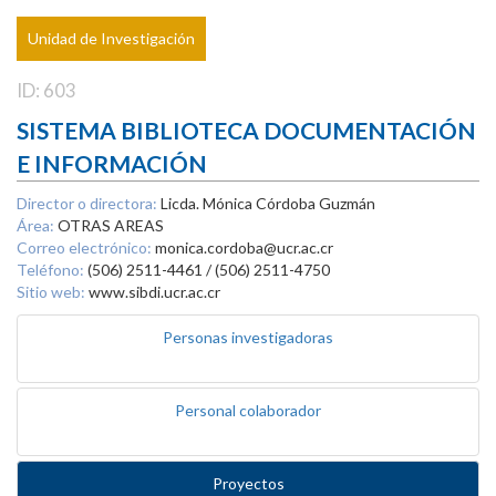
Unidad de Investigación
ID: 603
SISTEMA BIBLIOTECA DOCUMENTACIÓN
E INFORMACIÓN
Director o directora:
Licda. Mónica Córdoba Guzmán
Área:
OTRAS AREAS
Correo electrónico:
monica.cordoba@ucr.ac.cr
Teléfono:
(506) 2511-4461 / (506) 2511-4750
Sitio web:
www.sibdi.ucr.ac.cr
Personas investigadoras
Personal colaborador
Proyectos