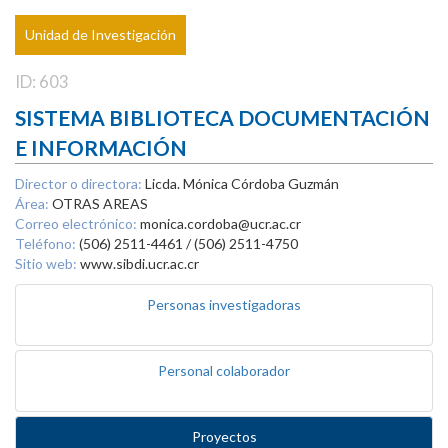
Unidad de Investigación
ID: 603
SISTEMA BIBLIOTECA DOCUMENTACIÓN
E INFORMACIÓN
Director o directora:
Licda. Mónica Córdoba Guzmán
Área:
OTRAS AREAS
Correo electrónico:
monica.cordoba@ucr.ac.cr
Teléfono:
(506) 2511-4461 / (506) 2511-4750
Sitio web:
www.sibdi.ucr.ac.cr
Personas investigadoras
Personal colaborador
Proyectos