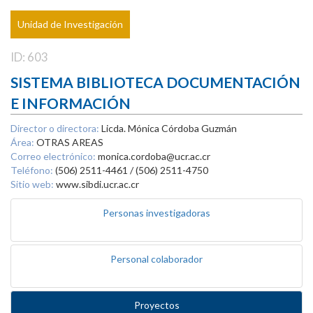
Unidad de Investigación
ID: 603
SISTEMA BIBLIOTECA DOCUMENTACIÓN
E INFORMACIÓN
Director o directora:
Licda. Mónica Córdoba Guzmán
Área:
OTRAS AREAS
Correo electrónico:
monica.cordoba@ucr.ac.cr
Teléfono:
(506) 2511-4461 / (506) 2511-4750
Sitio web:
www.sibdi.ucr.ac.cr
Personas investigadoras
Personal colaborador
Proyectos