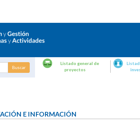
Listado general de
Listad
proyectos
inve
dades de
tigación
TACIÓN E INFORMACIÓN