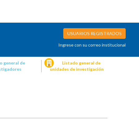
USUARIOS REGISTRADOS
Ingrese con su correo institucional
o general de
Listado general de
stigadores
unidades de investigación