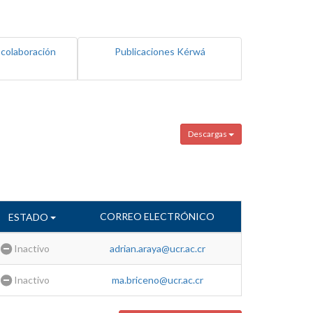
 colaboración
Publicaciones Kérwá
Descargas
CORREO ELECTRÓNICO
ESTADO
Inactivo
adrian.araya@ucr.ac.cr
Inactivo
ma.briceno@ucr.ac.cr