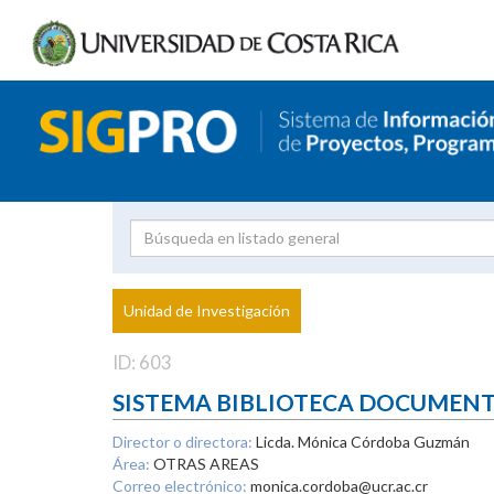
Investigador
Uni
Proyecto
Unidad de Investigación
inves
ID: 603
SISTEMA BIBLIOTECA DOCUMEN
Director o directora:
Licda. Mónica Córdoba Guzmán
Área:
OTRAS AREAS
Correo electrónico:
monica.cordoba@ucr.ac.cr