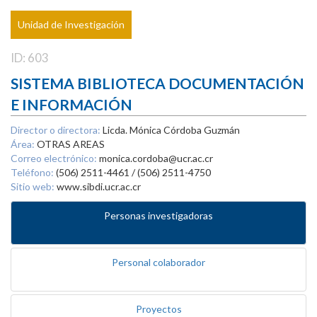
Unidad de Investigación
ID: 603
SISTEMA BIBLIOTECA DOCUMENTACIÓN
E INFORMACIÓN
Director o directora:
Licda. Mónica Córdoba Guzmán
Área:
OTRAS AREAS
Correo electrónico:
monica.cordoba@ucr.ac.cr
Teléfono:
(506) 2511-4461 / (506) 2511-4750
Sitio web:
www.sibdi.ucr.ac.cr
Personas investigadoras
Personal colaborador
Proyectos