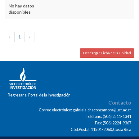
No hay datos
disponibles
«
1
»
Descargar Ficha de la Unidad
Regresar al Portal de la Investigación
Contacto
Correo electrónico: gabriela.chaconzamora@ucr.ac.cr
Teléfono: (506) 2511-1341
Fax: (506) 2224-9367
Cód.Postal: 11501-2060,Costa Rica