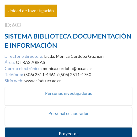
Unidad de Investigación
ID: 603
SISTEMA BIBLIOTECA DOCUMENTACIÓN
E INFORMACIÓN
Director o directora:
Licda. Mónica Córdoba Guzmán
Área:
OTRAS AREAS
Correo electrónico:
monica.cordoba@ucr.ac.cr
Teléfono:
(506) 2511-4461 / (506) 2511-4750
Sitio web:
www.sibdi.ucr.ac.cr
Personas investigadoras
Personal colaborador
Proyectos