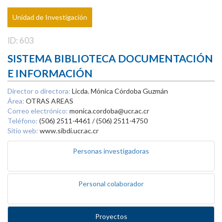
Unidad de Investigación
ID: 603
SISTEMA BIBLIOTECA DOCUMENTACIÓN
E INFORMACIÓN
Director o directora:
Licda. Mónica Córdoba Guzmán
Área:
OTRAS AREAS
Correo electrónico:
monica.cordoba@ucr.ac.cr
Teléfono:
(506) 2511-4461 / (506) 2511-4750
Sitio web:
www.sibdi.ucr.ac.cr
Personas investigadoras
Personal colaborador
Proyectos