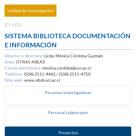
Unidad de Investigación
ID: 603
SISTEMA BIBLIOTECA DOCUMENTACIÓN
E INFORMACIÓN
Director o directora:
Licda. Mónica Córdoba Guzmán
Área:
OTRAS AREAS
Correo electrónico:
monica.cordoba@ucr.ac.cr
Teléfono:
(506) 2511-4461 / (506) 2511-4750
Sitio web:
www.sibdi.ucr.ac.cr
Personas investigadoras
Personal colaborador
Proyectos