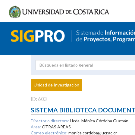
Investigador
Uni
Proyecto
Unidad de Investigación
inves
ID: 603
SISTEMA BIBLIOTECA DOCUMEN
Director o directora:
Licda. Mónica Córdoba Guzmán
Área:
OTRAS AREAS
Correo electrónico:
monica.cordoba@ucr.ac.cr