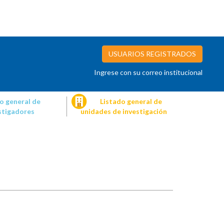
USUARIOS REGISTRADOS
Ingrese con su correo institucional
o general de
Listado general de
stigadores
unidades de investigación