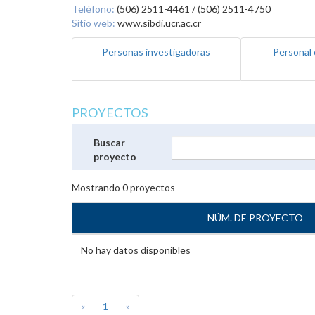
Teléfono:
(506) 2511-4461 / (506) 2511-4750
Sitio web:
www.sibdi.ucr.ac.cr
Personas investigadoras
Personal 
PROYECTOS
Buscar
proyecto
Mostrando
0
proyectos
NÚM. DE PROYECTO
No hay datos disponibles
«
1
»