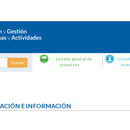
Listado general de
Listad
proyectos
inve
dades de
tigación
TACIÓN E INFORMACIÓN