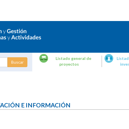
Listado general de
Listad
proyectos
inve
dades de
tigación
TACIÓN E INFORMACIÓN