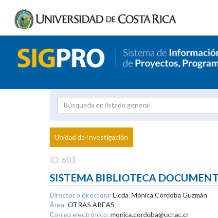
Investigador
Uni
Proyecto
Unidad de Investigación
inves
ID: 603
SISTEMA BIBLIOTECA DOCUMEN
Director o directora:
Licda. Mónica Córdoba Guzmán
Área:
OTRAS AREAS
Correo electrónico:
monica.cordoba@ucr.ac.cr