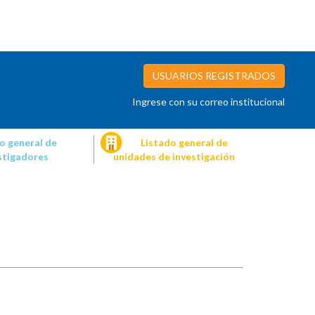
USUARIOS REGISTRADOS
Ingrese con su correo institucional
o general de
Listado general de
stigadores
unidades de investigación