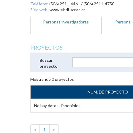
Teléfono:
(506) 2511-4461 / (506) 2511-4750
Sitio web:
www.sibdi.ucr.ac.cr
Personas investigadoras
Personal 
PROYECTOS
Buscar
proyecto
Mostrando
0
proyectos
NÚM. DE PROYECTO
No hay datos disponibles
«
1
»