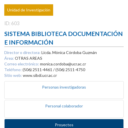
Unidad de Investigación
ID: 603
SISTEMA BIBLIOTECA DOCUMENTACIÓN
E INFORMACIÓN
Director o directora:
Licda. Mónica Córdoba Guzmán
Área:
OTRAS AREAS
Correo electrónico:
monica.cordoba@ucr.ac.cr
Teléfono:
(506) 2511-4461 / (506) 2511-4750
Sitio web:
www.sibdi.ucr.ac.cr
Personas investigadoras
Personal colaborador
Proyectos