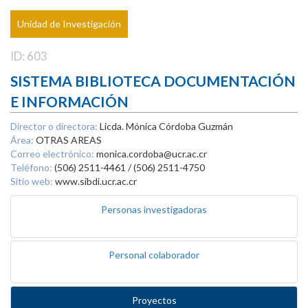
Unidad de Investigación
ID: 603
SISTEMA BIBLIOTECA DOCUMENTACIÓN
E INFORMACIÓN
Director o directora:
Licda. Mónica Córdoba Guzmán
Área:
OTRAS AREAS
Correo electrónico:
monica.cordoba@ucr.ac.cr
Teléfono:
(506) 2511-4461 / (506) 2511-4750
Sitio web:
www.sibdi.ucr.ac.cr
Personas investigadoras
Personal colaborador
Proyectos