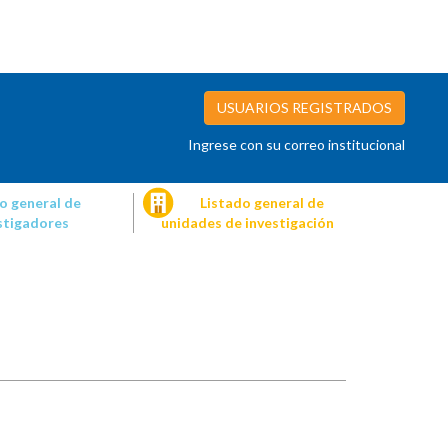
USUARIOS REGISTRADOS
Ingrese con su correo institucional
o general de
Listado general de
stigadores
unidades de investigación