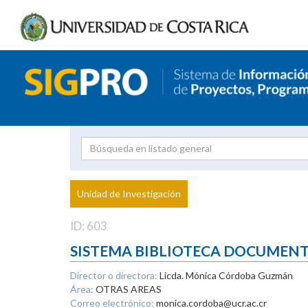
Investigador
Uni
Proyecto
Unidad de Investigación
inves
ID: 603
SISTEMA BIBLIOTECA DOCUMEN
Director o directora:
Licda. Mónica Córdoba Guzmán
Área:
OTRAS AREAS
Correo electrónico:
monica.cordoba@ucr.ac.cr