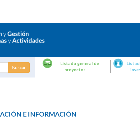
Listado general de
Listad
proyectos
inve
dades de
tigación
TACIÓN E INFORMACIÓN