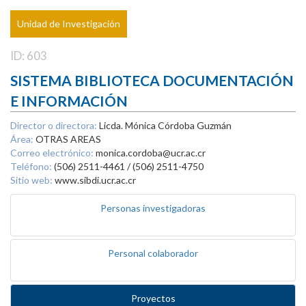
Unidad de Investigación
ID: 603
SISTEMA BIBLIOTECA DOCUMENTACIÓN
E INFORMACIÓN
Director o directora:
Licda. Mónica Córdoba Guzmán
Área:
OTRAS AREAS
Correo electrónico:
monica.cordoba@ucr.ac.cr
Teléfono:
(506) 2511-4461 / (506) 2511-4750
Sitio web:
www.sibdi.ucr.ac.cr
Personas investigadoras
Personal colaborador
Proyectos