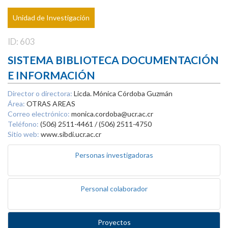
Unidad de Investigación
ID: 603
SISTEMA BIBLIOTECA DOCUMENTACIÓN
E INFORMACIÓN
Director o directora:
Licda. Mónica Córdoba Guzmán
Área:
OTRAS AREAS
Correo electrónico:
monica.cordoba@ucr.ac.cr
Teléfono:
(506) 2511-4461 / (506) 2511-4750
Sitio web:
www.sibdi.ucr.ac.cr
Personas investigadoras
Personal colaborador
Proyectos