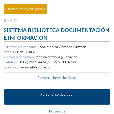
Unidad de Investigación
ID: 603
SISTEMA BIBLIOTECA DOCUMENTACIÓN
E INFORMACIÓN
Director o directora:
Licda. Mónica Córdoba Guzmán
Área:
OTRAS AREAS
Correo electrónico:
monica.cordoba@ucr.ac.cr
Teléfono:
(506) 2511-4461 / (506) 2511-4750
Sitio web:
www.sibdi.ucr.ac.cr
Personas investigadoras
Personal colaborador
Proyectos