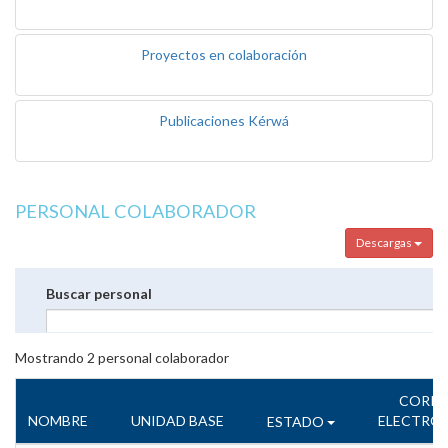
Proyectos en colaboración
Publicaciones Kérwá
PERSONAL COLABORADOR
Descargas
Buscar personal
Mostrando
2
personal colaborador
CORR
NOMBRE
UNIDAD BASE
ELECTRÓ
ESTADO