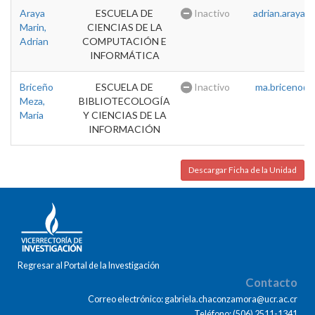
Araya
ESCUELA DE
Inactivo
adrian.araya@u
Marin,
CIENCIAS DE LA
Adrian
COMPUTACIÓN E
INFORMÁTICA
Briceño
ESCUELA DE
Inactivo
ma.briceno@u
Meza,
BIBLIOTECOLOGÍA
Maria
Y CIENCIAS DE LA
INFORMACIÓN
Descargar Ficha de la Unidad
Regresar al Portal de la Investigación
Contacto
Correo electrónico: gabriela.chaconzamora@ucr.ac.cr
Teléfono: (506) 2511-1341