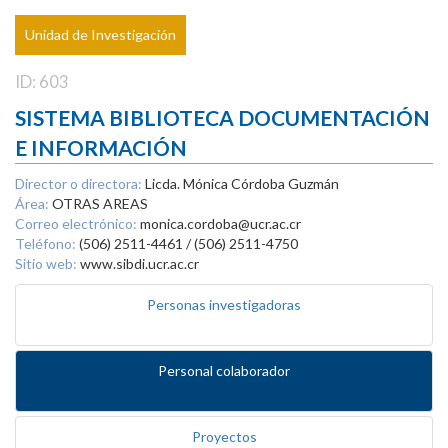
Unidad de Investigación
ID: 603
SISTEMA BIBLIOTECA DOCUMENTACIÓN
E INFORMACIÓN
Director o directora:
Licda. Mónica Córdoba Guzmán
Área:
OTRAS AREAS
Correo electrónico:
monica.cordoba@ucr.ac.cr
Teléfono:
(506) 2511-4461 / (506) 2511-4750
Sitio web:
www.sibdi.ucr.ac.cr
Personas investigadoras
Personal colaborador
Proyectos