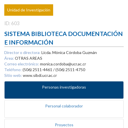
Unidad de Investigación
ID: 603
SISTEMA BIBLIOTECA DOCUMENTACIÓN
E INFORMACIÓN
Director o directora:
Licda. Mónica Córdoba Guzmán
Área:
OTRAS AREAS
Correo electrónico:
monica.cordoba@ucr.ac.cr
Teléfono:
(506) 2511-4461 / (506) 2511-4750
Sitio web:
www.sibdi.ucr.ac.cr
Personas investigadoras
Personal colaborador
Proyectos