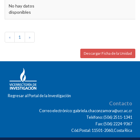
No hay datos
disponibles
«
1
»
Descargar Ficha de la Unidad
Regresar al Portal de la Investigación
Contacto
Correo electrónico: gabriela.chaconzamora@ucr.ac.cr
Teléfono: (506) 2511-1341
Fax: (506) 2224-9367
Cód.Postal: 11501-2060,Costa Rica