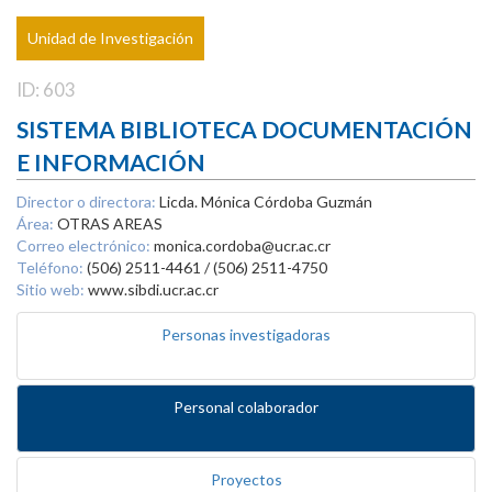
Unidad de Investigación
ID: 603
SISTEMA BIBLIOTECA DOCUMENTACIÓN
E INFORMACIÓN
Director o directora:
Licda. Mónica Córdoba Guzmán
Área:
OTRAS AREAS
Correo electrónico:
monica.cordoba@ucr.ac.cr
Teléfono:
(506) 2511-4461 / (506) 2511-4750
Sitio web:
www.sibdi.ucr.ac.cr
Personas investigadoras
Personal colaborador
Proyectos