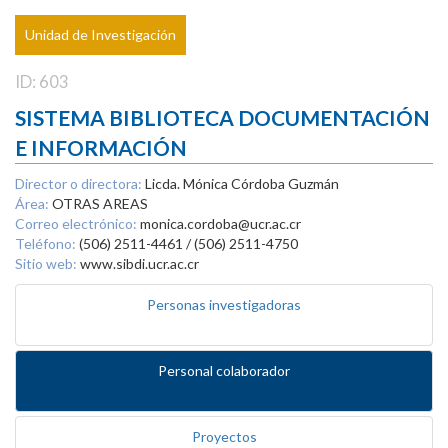
Unidad de Investigación
ID: 603
SISTEMA BIBLIOTECA DOCUMENTACIÓN
E INFORMACIÓN
Director o directora:
Licda. Mónica Córdoba Guzmán
Área:
OTRAS AREAS
Correo electrónico:
monica.cordoba@ucr.ac.cr
Teléfono:
(506) 2511-4461 / (506) 2511-4750
Sitio web:
www.sibdi.ucr.ac.cr
Personas investigadoras
Personal colaborador
Proyectos