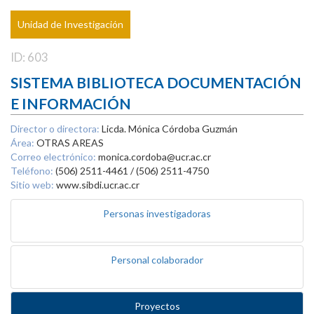
Unidad de Investigación
ID: 603
SISTEMA BIBLIOTECA DOCUMENTACIÓN
E INFORMACIÓN
Director o directora:
Licda. Mónica Córdoba Guzmán
Área:
OTRAS AREAS
Correo electrónico:
monica.cordoba@ucr.ac.cr
Teléfono:
(506) 2511-4461 / (506) 2511-4750
Sitio web:
www.sibdi.ucr.ac.cr
Personas investigadoras
Personal colaborador
Proyectos