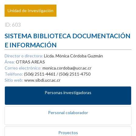
Unidad de Investigación
ID: 603
SISTEMA BIBLIOTECA DOCUMENTACIÓN
E INFORMACIÓN
Director o directora:
Licda. Mónica Córdoba Guzmán
Área:
OTRAS AREAS
Correo electrónico:
monica.cordoba@ucr.ac.cr
Teléfono:
(506) 2511-4461 / (506) 2511-4750
Sitio web:
www.sibdi.ucr.ac.cr
Personas investigadoras
Personal colaborador
Proyectos