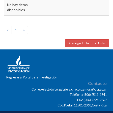
No hay datos
disponibles
«
1
»
Descargar Ficha de la Unidad
Regresar al Portal de la Investigación
Contacto
Correo electrónico: gabriela.chaconzamora@ucr.ac.cr
Teléfono: (506) 2511-1341
Fax: (506) 2224-9367
Cód.Postal: 11501-2060,Costa Rica