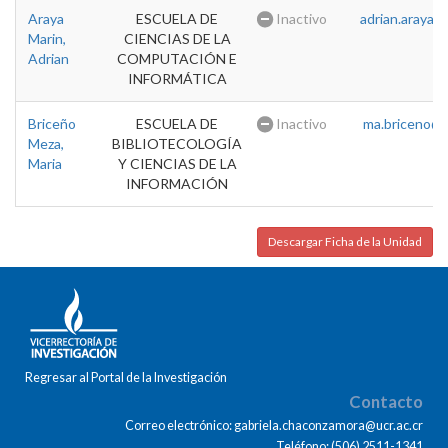
Araya
ESCUELA DE
Inactivo
adrian.araya@u
Marin,
CIENCIAS DE LA
Adrian
COMPUTACIÓN E
INFORMÁTICA
Briceño
ESCUELA DE
Inactivo
ma.briceno@u
Meza,
BIBLIOTECOLOGÍA
Maria
Y CIENCIAS DE LA
INFORMACIÓN
Descargar Ficha de la Unidad
Regresar al Portal de la Investigación
Contacto
Correo electrónico: gabriela.chaconzamora@ucr.ac.cr
Teléfono: (506) 2511-1341