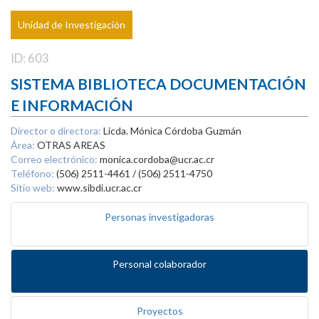
Unidad de Investigación
ID: 603
SISTEMA BIBLIOTECA DOCUMENTACIÓN
E INFORMACIÓN
Director o directora:
Licda. Mónica Córdoba Guzmán
Área:
OTRAS AREAS
Correo electrónico:
monica.cordoba@ucr.ac.cr
Teléfono:
(506) 2511-4461 / (506) 2511-4750
Sitio web:
www.sibdi.ucr.ac.cr
Personas investigadoras
Personal colaborador
Proyectos