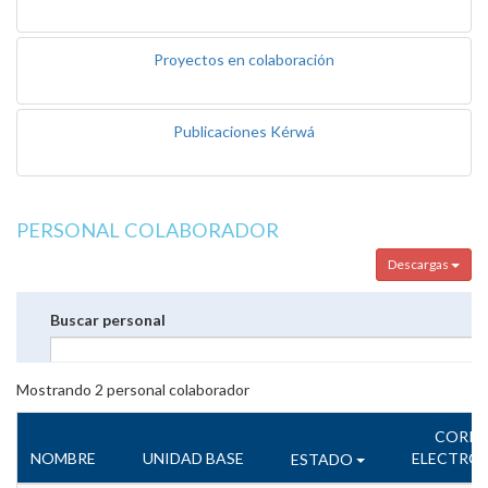
Proyectos en colaboración
Publicaciones Kérwá
PERSONAL COLABORADOR
Descargas
Buscar personal
Mostrando
2
personal colaborador
CORR
NOMBRE
UNIDAD BASE
ELECTRÓ
ESTADO