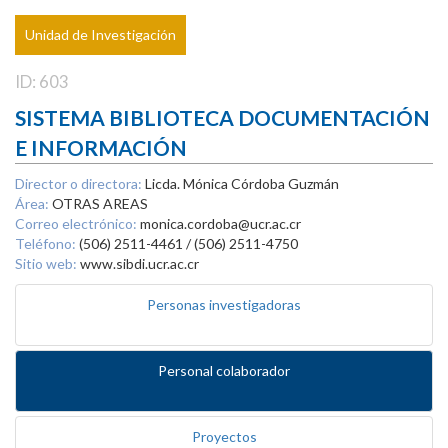
Unidad de Investigación
ID: 603
SISTEMA BIBLIOTECA DOCUMENTACIÓN
E INFORMACIÓN
Director o directora:
Licda. Mónica Córdoba Guzmán
Área:
OTRAS AREAS
Correo electrónico:
monica.cordoba@ucr.ac.cr
Teléfono:
(506) 2511-4461 / (506) 2511-4750
Sitio web:
www.sibdi.ucr.ac.cr
Personas investigadoras
Personal colaborador
Proyectos