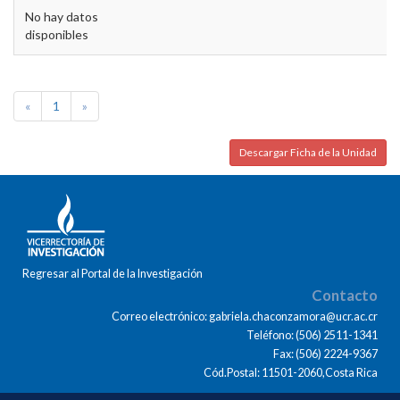
No hay datos
disponibles
«
1
»
Descargar Ficha de la Unidad
Regresar al Portal de la Investigación
Contacto
Correo electrónico: gabriela.chaconzamora@ucr.ac.cr
Teléfono: (506) 2511-1341
Fax: (506) 2224-9367
Cód.Postal: 11501-2060,Costa Rica