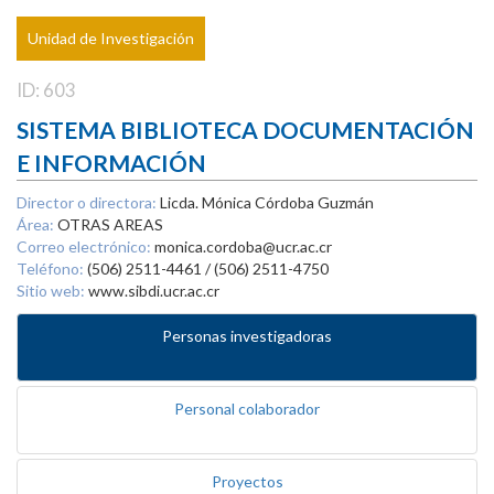
Unidad de Investigación
ID: 603
SISTEMA BIBLIOTECA DOCUMENTACIÓN
E INFORMACIÓN
Director o directora:
Licda. Mónica Córdoba Guzmán
Área:
OTRAS AREAS
Correo electrónico:
monica.cordoba@ucr.ac.cr
Teléfono:
(506) 2511-4461 / (506) 2511-4750
Sitio web:
www.sibdi.ucr.ac.cr
Personas investigadoras
Personal colaborador
Proyectos