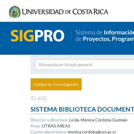
Investigador
Uni
Proyecto
Unidad de Investigación
inves
ID: 603
SISTEMA BIBLIOTECA DOCUMEN
Director o directora:
Licda. Mónica Córdoba Guzmán
Área:
OTRAS AREAS
Correo electrónico:
monica.cordoba@ucr.ac.cr