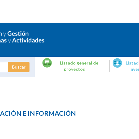
Listado general de
Listad
proyectos
inve
dades de
tigación
TACIÓN E INFORMACIÓN