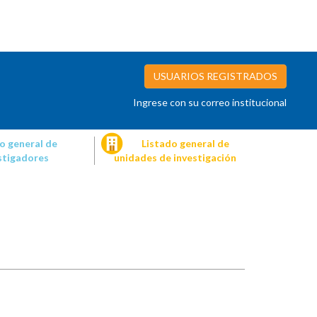
USUARIOS REGISTRADOS
Ingrese con su correo institucional
o general de
Listado general de
stigadores
unidades de investigación