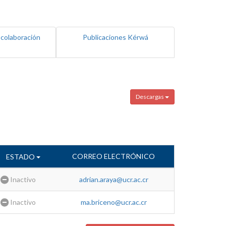
 colaboración
Publicaciones Kérwá
Descargas
CORREO ELECTRÓNICO
ESTADO
Inactivo
adrian.araya@ucr.ac.cr
Inactivo
ma.briceno@ucr.ac.cr