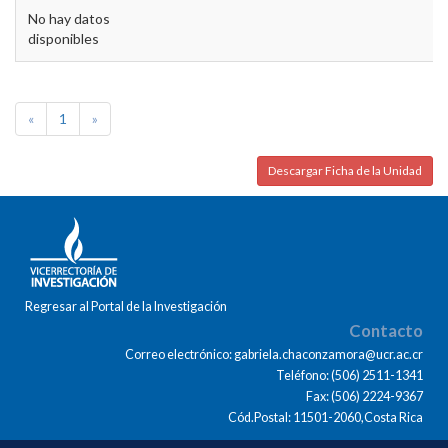
No hay datos
disponibles
«
1
»
Descargar Ficha de la Unidad
Regresar al Portal de la Investigación
Contacto
Correo electrónico: gabriela.chaconzamora@ucr.ac.cr
Teléfono: (506) 2511-1341
Fax: (506) 2224-9367
Cód.Postal: 11501-2060,Costa Rica