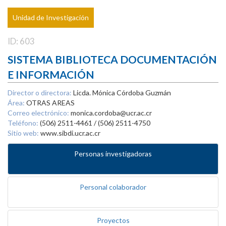
Unidad de Investigación
ID: 603
SISTEMA BIBLIOTECA DOCUMENTACIÓN
E INFORMACIÓN
Director o directora:
Licda. Mónica Córdoba Guzmán
Área:
OTRAS AREAS
Correo electrónico:
monica.cordoba@ucr.ac.cr
Teléfono:
(506) 2511-4461 / (506) 2511-4750
Sitio web:
www.sibdi.ucr.ac.cr
Personas investigadoras
Personal colaborador
Proyectos