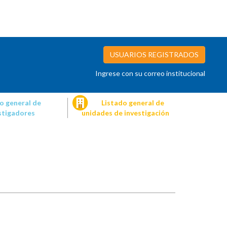
USUARIOS REGISTRADOS
Ingrese con su correo institucional
o general de
Listado general de
stigadores
unidades de investigación