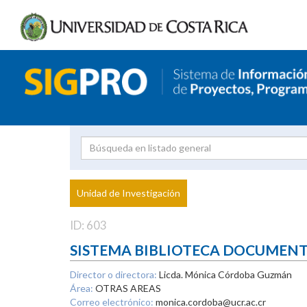
Investigador
Uni
Proyecto
Unidad de Investigación
inves
ID: 603
SISTEMA BIBLIOTECA DOCUMEN
Director o directora:
Licda. Mónica Córdoba Guzmán
Área:
OTRAS AREAS
Correo electrónico:
monica.cordoba@ucr.ac.cr