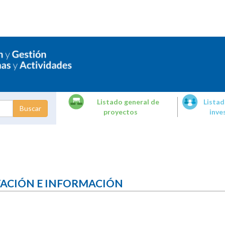
Listado general de
Listad
proyectos
inve
dades de
tigación
TACIÓN E INFORMACIÓN