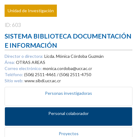
Unidad de Investigación
ID: 603
SISTEMA BIBLIOTECA DOCUMENTACIÓN
E INFORMACIÓN
Director o directora:
Licda. Mónica Córdoba Guzmán
Área:
OTRAS AREAS
Correo electrónico:
monica.cordoba@ucr.ac.cr
Teléfono:
(506) 2511-4461 / (506) 2511-4750
Sitio web:
www.sibdi.ucr.ac.cr
Personas investigadoras
Personal colaborador
Proyectos