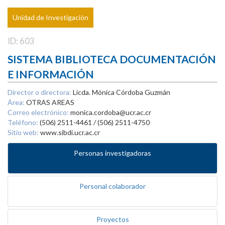
Unidad de Investigación
ID: 603
SISTEMA BIBLIOTECA DOCUMENTACIÓN
E INFORMACIÓN
Director o directora:
Licda. Mónica Córdoba Guzmán
Área:
OTRAS AREAS
Correo electrónico:
monica.cordoba@ucr.ac.cr
Teléfono:
(506) 2511-4461 / (506) 2511-4750
Sitio web:
www.sibdi.ucr.ac.cr
Personas investigadoras
Personal colaborador
Proyectos