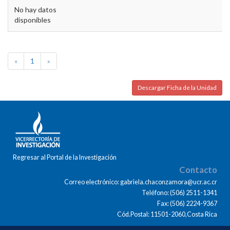
No hay datos
disponibles
«
1
»
Descargar Ficha de la Unidad
Regresar al Portal de la Investigación
Contacto
Correo electrónico: gabriela.chaconzamora@ucr.ac.cr
Teléfono: (506) 2511-1341
Fax: (506) 2224-9367
Cód.Postal: 11501-2060,Costa Rica