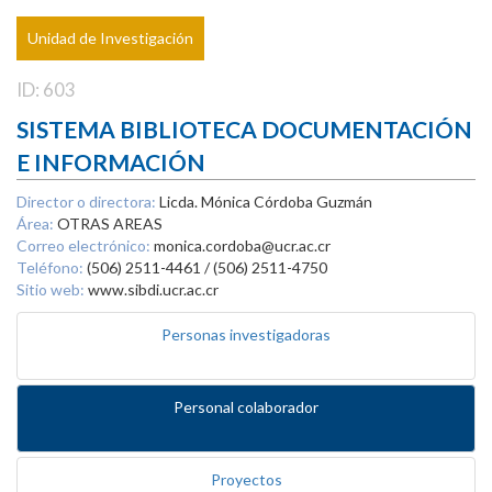
Unidad de Investigación
ID: 603
SISTEMA BIBLIOTECA DOCUMENTACIÓN
E INFORMACIÓN
Director o directora:
Licda. Mónica Córdoba Guzmán
Área:
OTRAS AREAS
Correo electrónico:
monica.cordoba@ucr.ac.cr
Teléfono:
(506) 2511-4461 / (506) 2511-4750
Sitio web:
www.sibdi.ucr.ac.cr
Personas investigadoras
Personal colaborador
Proyectos