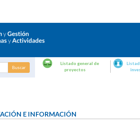
Listado general de
Listad
proyectos
inve
dades de
tigación
TACIÓN E INFORMACIÓN