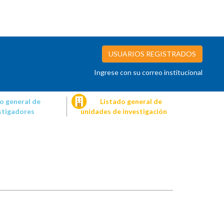
USUARIOS REGISTRADOS
Ingrese con su correo institucional
o general de
Listado general de
stigadores
unidades de investigación