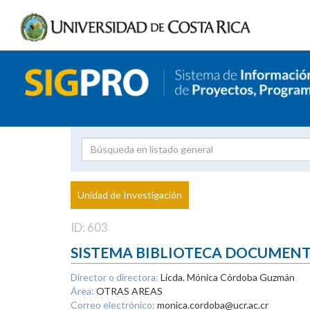
Investigador
Uni
Proyecto
Unidad de Investigación
inves
ID: 603
SISTEMA BIBLIOTECA DOCUMEN
Director o directora:
Licda. Mónica Córdoba Guzmán
Área:
OTRAS AREAS
Correo electrónico:
monica.cordoba@ucr.ac.cr