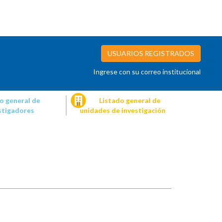
USUARIOS REGISTRADOS
Ingrese con su correo institucional
o general de
Listado general de
stigadores
unidades de investigación