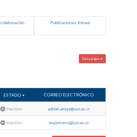
 colaboración
Publicaciones Kérwá
Descargas
CORREO ELECTRÓNICO
ESTADO
Inactivo
adrian.araya@ucr.ac.cr
Inactivo
ma.briceno@ucr.ac.cr