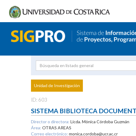
Investigador
Uni
Proyecto
Unidad de Investigación
inves
ID: 603
SISTEMA BIBLIOTECA DOCUMEN
Director o directora:
Licda. Mónica Córdoba Guzmán
Área:
OTRAS AREAS
Correo electrónico:
monica.cordoba@ucr.ac.cr