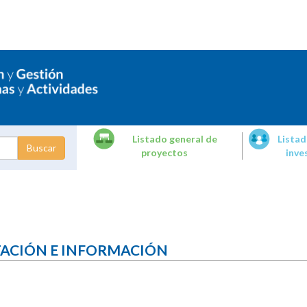
Listado general de
Listad
proyectos
inve
dades de
tigación
TACIÓN E INFORMACIÓN