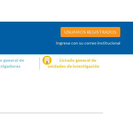
USUARIOS REGISTRADOS
Ingrese con su correo institucional
o general de
Listado general de
stigadores
unidades de investigación