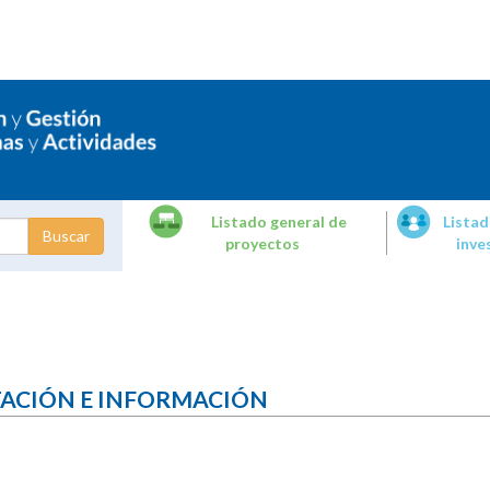
Listado general de
Listad
proyectos
inve
dades de
tigación
TACIÓN E INFORMACIÓN