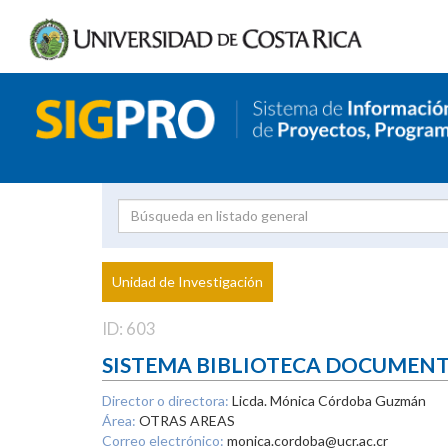
Investigador
Uni
Proyecto
Unidad de Investigación
inves
ID: 603
SISTEMA BIBLIOTECA DOCUMEN
Director o directora:
Licda. Mónica Córdoba Guzmán
Área:
OTRAS AREAS
Correo electrónico:
monica.cordoba@ucr.ac.cr