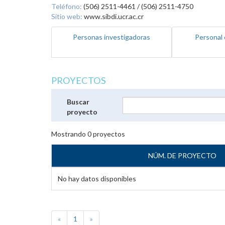
Teléfono:
(506) 2511-4461 / (506) 2511-4750
Sitio web:
www.sibdi.ucr.ac.cr
Personas investigadoras
Personal 
PROYECTOS
Buscar
proyecto
Mostrando
0
proyectos
NÚM. DE PROYECTO
No hay datos disponibles
«
1
»