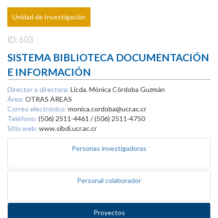
Unidad de Investigación
ID: 603
SISTEMA BIBLIOTECA DOCUMENTACIÓN
E INFORMACIÓN
Director o directora:
Licda. Mónica Córdoba Guzmán
Área:
OTRAS AREAS
Correo electrónico:
monica.cordoba@ucr.ac.cr
Teléfono:
(506) 2511-4461 / (506) 2511-4750
Sitio web:
www.sibdi.ucr.ac.cr
Personas investigadoras
Personal colaborador
Proyectos