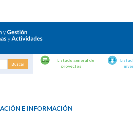
Listado general de
Listad
proyectos
inve
dades de
tigación
TACIÓN E INFORMACIÓN