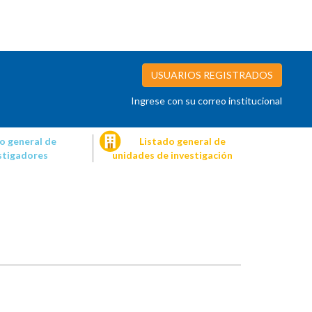
USUARIOS REGISTRADOS
Ingrese con su correo institucional
o general de
Listado general de
stigadores
unidades de investigación