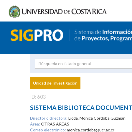
Investigador
Uni
Proyecto
Unidad de Investigación
inves
ID: 603
SISTEMA BIBLIOTECA DOCUMEN
Director o directora:
Licda. Mónica Córdoba Guzmán
Área:
OTRAS AREAS
Correo electrónico:
monica.cordoba@ucr.ac.cr