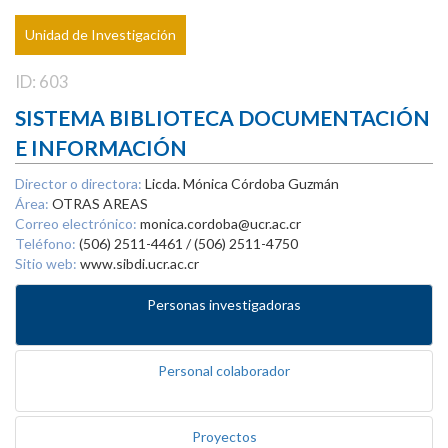
Unidad de Investigación
ID: 603
SISTEMA BIBLIOTECA DOCUMENTACIÓN
E INFORMACIÓN
Director o directora:
Licda. Mónica Córdoba Guzmán
Área:
OTRAS AREAS
Correo electrónico:
monica.cordoba@ucr.ac.cr
Teléfono:
(506) 2511-4461 / (506) 2511-4750
Sitio web:
www.sibdi.ucr.ac.cr
Personas investigadoras
Personal colaborador
Proyectos