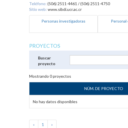
Teléfono:
(506) 2511-4461 / (506) 2511-4750
Sitio web:
www.sibdi.ucr.ac.cr
Personas investigadoras
Personal 
PROYECTOS
Buscar
proyecto
Mostrando
0
proyectos
NÚM. DE PROYECTO
No hay datos disponibles
«
1
»