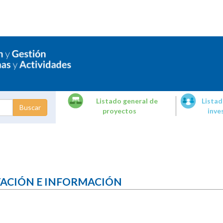
Listado general de
Listad
proyectos
inve
dades de
tigación
TACIÓN E INFORMACIÓN