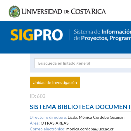
Investigador
Uni
Proyecto
Unidad de Investigación
inves
ID: 603
SISTEMA BIBLIOTECA DOCUMEN
Director o directora:
Licda. Mónica Córdoba Guzmán
Área:
OTRAS AREAS
Correo electrónico:
monica.cordoba@ucr.ac.cr