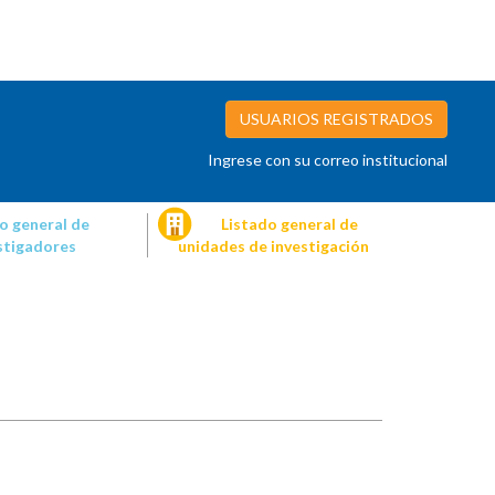
USUARIOS REGISTRADOS
Ingrese con su correo institucional
o general de
Listado general de
stigadores
unidades de investigación